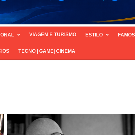
VIAGEM E TURISMO
IONAL
ESTILO
FAMO
CIOS
TECNO | GAME| CINEMA