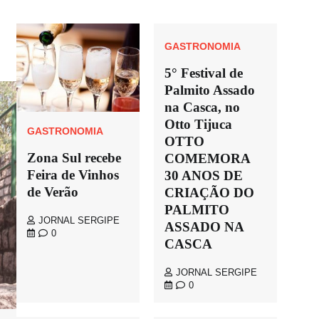
GASTRONOMIA
5° Festival de
Palmito Assado
na Casca, no
Otto Tijuca
GASTRONOMIA
OTTO
Zona Sul recebe
COMEMORA
Feira de Vinhos
30 ANOS DE
de Verão
CRIAÇÃO DO
PALMITO
JORNAL SERGIPE
ASSADO NA
0
CASCA
JORNAL SERGIPE
0