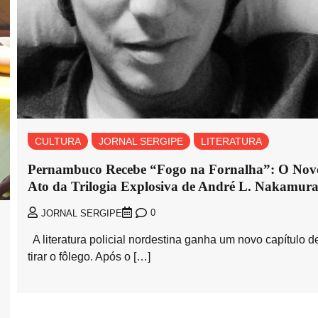
CULTURA
JORNAL SERGIPE
LITERATURA
Pernambuco Recebe “Fogo na Fornalha”: O Nov
Ato da Trilogia Explosiva de André L. Nakamur
0
JORNAL SERGIPE
A literatura policial nordestina ganha um novo capítulo d
tirar o fôlego. Após o […]