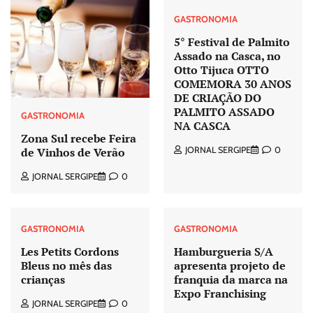
GASTRONOMIA
5° Festival de Palmito
Assado na Casca, no
Otto Tijuca OTTO
COMEMORA 30 ANOS
DE CRIAÇÃO DO
PALMITO ASSADO
GASTRONOMIA
NA CASCA
Zona Sul recebe Feira
de Vinhos de Verão
JORNAL SERGIPE
0
JORNAL SERGIPE
0
GASTRONOMIA
GASTRONOMIA
Les Petits Cordons
Hamburgueria S/A
Bleus no mês das
apresenta projeto de
crianças
franquia da marca na
Expo Franchising
JORNAL SERGIPE
0