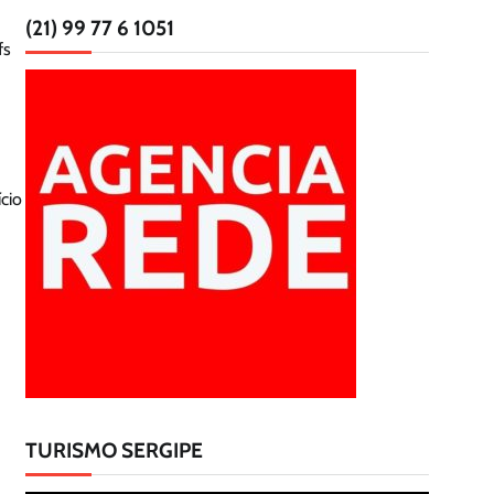
(21) 99 77 6 1051
fs
cio
TURISMO SERGIPE