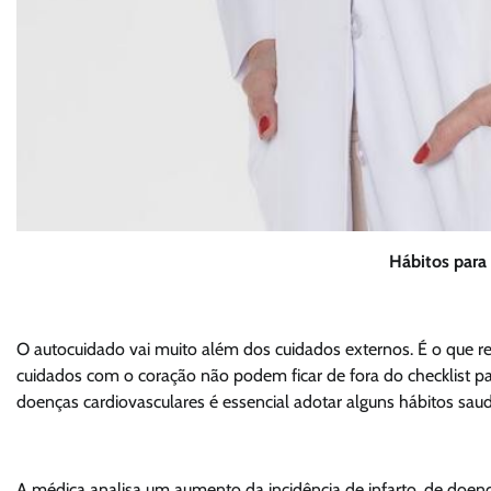
Hábitos para
O autocuidado vai muito além dos cuidados externos. É o que ref
cuidados com o coração não podem ficar de fora do checklist pa
doenças cardiovasculares é essencial adotar alguns hábitos saud
A médica analisa um aumento da incidência de infarto, de doe