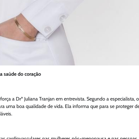
 a saúde do coração
orça a Drª Juliana Tranjan em entrevista. Segundo a especialista, 
ra uma boa qualidade de vida. Ela informa que para se proteger d
áveis.
nças cardiovasculares nas mulheres pós-menopausa e nas pessoas