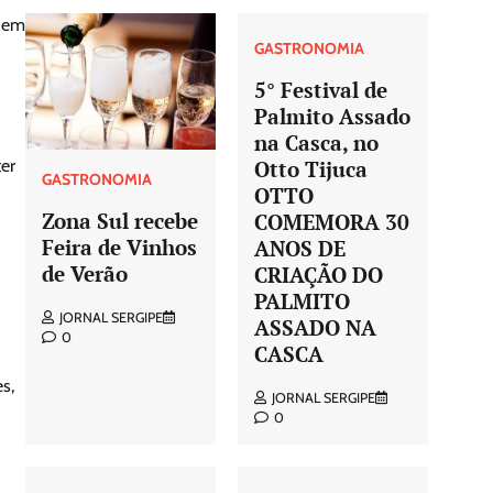
a em
GASTRONOMIA
5° Festival de
Palmito Assado
na Casca, no
Otto Tijuca
er
GASTRONOMIA
OTTO
Zona Sul recebe
COMEMORA 30
Feira de Vinhos
ANOS DE
de Verão
CRIAÇÃO DO
PALMITO
JORNAL SERGIPE
ASSADO NA
0
CASCA
s,
JORNAL SERGIPE
0