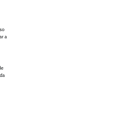
sso
ar a
de
 da