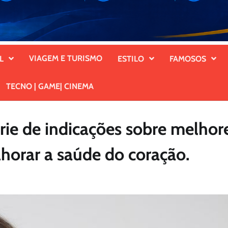
VIAGEM E TURISMO
L
ESTILO
FAMOSOS
TECNO | GAME| CINEMA
érie de indicações sobre melhor
horar a saúde do coração.