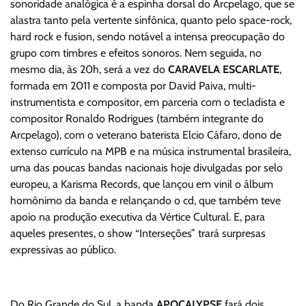
sonoridade analógica é a espinha dorsal do Arcpelago, que se
alastra tanto pela vertente sinfônica, quanto pelo space-rock,
hard rock e fusion, sendo notável a intensa preocupação do
grupo com timbres e efeitos sonoros. Nem seguida, no
mesmo dia, às 20h, será a vez do
CARAVELA ESCARLATE
,
formada em 2011 e composta por David Paiva, multi-
instrumentista e compositor, em parceria com o tecladista e
compositor Ronaldo Rodrigues (também integrante do
Arcpelago), com o veterano baterista Elcio Cáfaro, dono de
extenso currículo na MPB e na música instrumental brasileira,
uma das poucas bandas nacionais hoje divulgadas por selo
europeu, a Karisma Records, que lançou em vinil o álbum
homônimo da banda e relançando o cd, que também teve
apoio na produção executiva da Vértice Cultural. E, para
aqueles presentes, o show “Interseções” trará surpresas
expressivas ao público.
Do Rio Grande do Sul, a banda
APOCALYPSE
fará dois