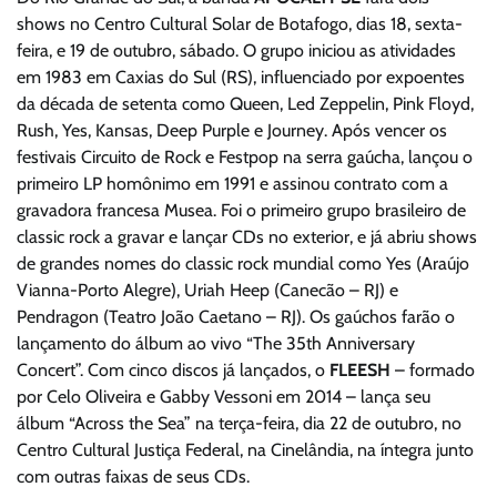
shows no Centro Cultural Solar de Botafogo, dias 18, sexta-
feira, e 19 de outubro, sábado. O grupo
iniciou as atividades
em 1983 em Caxias do Sul (RS), influenciado por expoentes
da década de setenta como Queen, Led Zeppelin, Pink Floyd,
Rush, Yes, Kansas, Deep Purple e Journey. Após vencer os
festivais Circuito de Rock e Festpop na serra gaúcha, lançou o
primeiro LP homônimo em 1991 e assinou contrato com a
gravadora francesa Musea. Foi o primeiro grupo brasileiro de
classic rock a gravar e lançar CDs no exterior, e já abriu shows
de grandes nomes do classic rock mundial como Yes (Araújo
Vianna-Porto Alegre), Uriah Heep (Canecão – RJ) e
Pendragon (Teatro João Caetano – RJ). Os gaúchos farão o
lançamento do álbum ao vivo “The 35th Anniversary
Concert”. Com cinco discos já lançados, o
FLEESH
– formado
por Celo Oliveira e Gabby Vessoni em 2014 – lança seu
álbum “Across the Sea” na terça-feira, dia 22 de outubro, no
Centro Cultural Justiça Federal, na Cinelândia, na íntegra junto
com outras faixas de seus CDs.