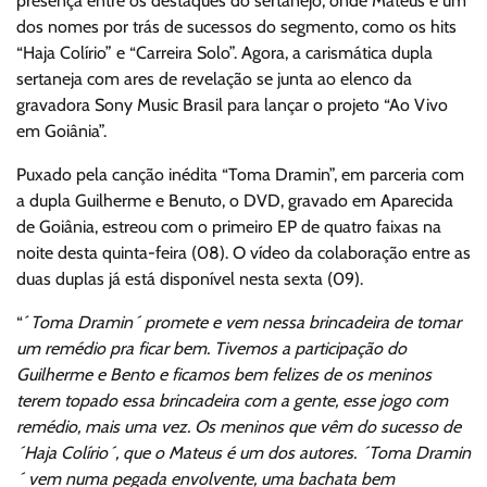
presença entre os destaques do sertanejo, onde Mateus é um
dos nomes por trás de sucessos do segmento, como os hits
“Haja Colírio” e “Carreira Solo”. Agora, a carismática dupla
sertaneja com ares de revelação se junta ao elenco da
gravadora Sony Music Brasil para lançar o projeto “Ao Vivo
em Goiânia”.
Puxado pela canção inédita “Toma Dramin”, em parceria com
a dupla Guilherme e Benuto, o DVD, gravado em Aparecida
de Goiânia, estreou com o primeiro EP de quatro faixas na
noite desta quinta-feira (08). O vídeo da colaboração entre as
duas duplas já está disponível nesta sexta (09).
“´
Toma Dramin´ promete e vem nessa brincadeira de tomar
um remédio pra ficar bem. Tivemos a participação do
Guilherme e Bento e ficamos bem felizes de os meninos
terem topado essa brincadeira com a gente, esse jogo com
remédio, mais uma vez. Os meninos que vêm do sucesso de
´Haja Colírio´, que o Mateus é um dos autores. ´Toma Dramin
´ vem numa pegada envolvente, uma bachata bem