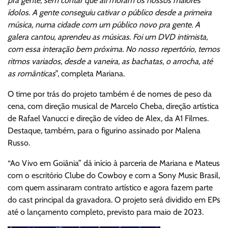
pra gente, sem contar que ali moram os nossos maiores
ídolos. A gente conseguiu cativar o público desde a primeira
música, numa cidade com um público novo pra gente. A
galera cantou, aprendeu as músicas. Foi um DVD intimista,
com essa interação bem próxima. No nosso repertório, temos
ritmos variados, desde a vaneira, as bachatas, o arrocha, até
as românticas
”, completa Mariana.
O time por trás do projeto também é de nomes de peso da
cena, com direção musical de Marcelo Cheba, direção artística
de Rafael Vanucci e direção de vídeo de Alex, da A1 Filmes.
Destaque, também, para o figurino assinado por Malena
Russo.
“Ao Vivo em Goiânia” dá início à parceria de Mariana e Mateus
com o escritório Clube do Cowboy e com a Sony Music Brasil,
com quem assinaram contrato artístico e agora fazem parte
do cast principal da gravadora. O projeto será dividido em EPs
até o lançamento completo, previsto para maio de 2023.