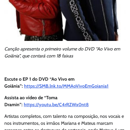
Canção apresenta o primeiro volume do DVD “Ao Vivo em
Goiânia”, que contará com 18 faixas
Escute o EP 1 do DVD “Ao Vivo em
Goiânia”:
https://SMB.lnk.to/
MMAoVivoEmGoiania1
Assista ao vídeo de “Toma
Dramin”:
https://youtu.be/C4rRZWx0nt8
Artistas completos, com talento na composição, nos vocais e
nos instrumentos, os irmãos Mariana e Mateus marcam