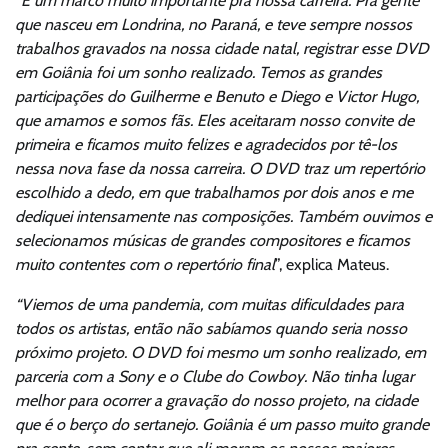
“
É um marco muito importante pra nossa carreira. Pra gente
que nasceu em Londrina, no Paraná, e teve sempre nossos
trabalhos gravados na nossa cidade natal, registrar esse DVD
em Goiânia foi um sonho realizado. Temos as grandes
participações do Guilherme e Benuto e Diego e Victor Hugo,
que amamos e somos fãs. Eles aceitaram nosso convite de
primeira e ficamos muito felizes e agradecidos por tê-los
nessa nova fase da nossa carreira. O DVD traz um repertório
escolhido a dedo, em que trabalhamos por dois anos e me
dediquei intensamente nas composições. Também ouvimos e
selecionamos músicas de grandes compositores e ficamos
muito contentes com o repertório final
”, explica Mateus.
“Viemos de uma pandemia, com muitas dificuldades para
todos os artistas, então não sabíamos quando seria nosso
próximo projeto. O DVD foi mesmo um sonho realizado, em
parceria com a Sony e o Clube do Cowboy. Não tinha lugar
melhor para ocorrer a gravação do nosso projeto, na cidade
que é o berço do sertanejo. Goiânia é um passo muito grande