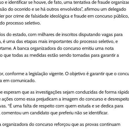
so e identificar se houve, de fato, uma tentativa de fraude organiza
são do ocorrido e se há outros envolvidos”, afirmou um delegado
 por crime de falsidade ideológica e fraude em concurso público,
do processo seletivo.
dos do estado, com milhares de inscritos disputando vagas para
a, é uma das etapas mais importantes do processo seletivo, e
ertame. A banca organizadora do concurso emitiu uma nota
o que todas as medidas estão sendo tomadas para garantir a
or, conforme a legislação vigente. O objetivo é garantir que o conc
nca em comunicado.
ue esperam que as investigações sejam conduzidas de forma rápid
 que ações como essa prejudicam a imagem do concurso e desrespei
as. “É uma falta de respeito com quem estuda e se dedica para
 comentou um candidato que preferiu não se identificar.
ca organizadora do concurso reforçou que as provas continuam