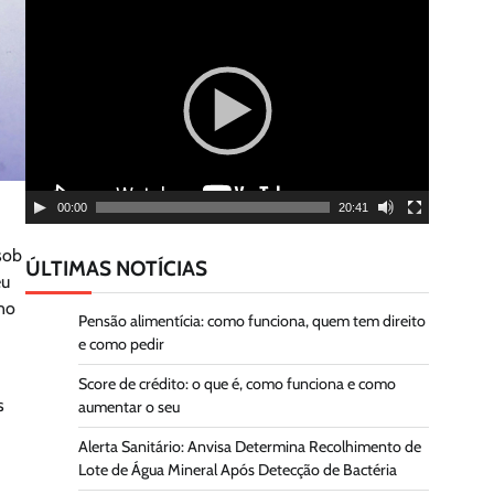
Tocador
de
vídeo
00:00
20:41
sob
ÚLTIMAS NOTÍCIAS
eu
 no
Pensão alimentícia: como funciona, quem tem direito
e como pedir
Score de crédito: o que é, como funciona e como
s
aumentar o seu
Alerta Sanitário: Anvisa Determina Recolhimento de
Lote de Água Mineral Após Detecção de Bactéria