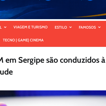
VIAGEM E TURISMO
L
ESTILO
FAMOSOS
TECNO | GAME| CINEMA
M em Sergipe são conduzidos à
aude