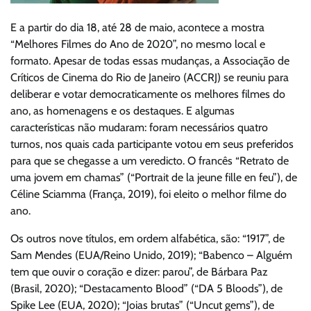
E a partir do dia 18, até 28 de maio, acontece a mostra
“Melhores Filmes do Ano de 2020”, no mesmo local e
formato. Apesar de todas essas mudanças, a Associação de
Críticos de Cinema do Rio de Janeiro (ACCRJ) se reuniu para
deliberar e votar democraticamente os melhores filmes do
ano, as homenagens e os destaques. E algumas
características não mudaram: foram necessários quatro
turnos, nos quais cada participante votou em seus preferidos
para que se chegasse a um veredicto. O francês “Retrato de
uma jovem em chamas” (“Portrait de la jeune fille en feu”), de
Céline Sciamma (França, 2019), foi eleito o melhor filme do
ano.
Os outros nove títulos, em ordem alfabética, são: “1917”, de
Sam Mendes (EUA/Reino Unido, 2019); “Babenco – Alguém
tem que ouvir o coração e dizer: parou”, de Bárbara Paz
(Brasil, 2020); “Destacamento Blood” (“DA 5 Bloods”), de
Spike Lee (EUA, 2020); “Joias brutas” (“Uncut gems”), de